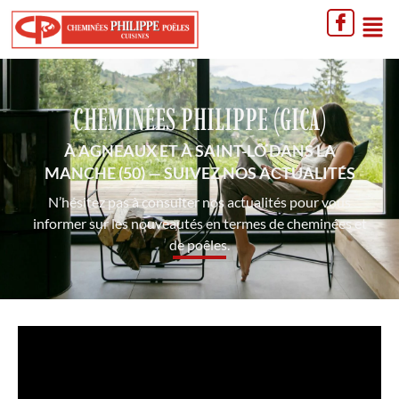
CHEMINÉES PHILIPPE (GICA)
À AGNEAUX ET À SAINT-LÔ DANS LA
MANCHE (50) — SUIVEZ NOS ACTUALITÉS
N’hésitez pas à consulter nos actualités pour vous
informer sur les nouveautés en termes de cheminées et
de poêles.