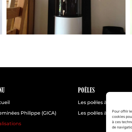
NU
POÊLES
ueil
Les poêles à bois
Pour offrir 
eminées Philippe (GICA)
Les poêles à pellets
cookies pour
à ces techn
lisations
de navigatio