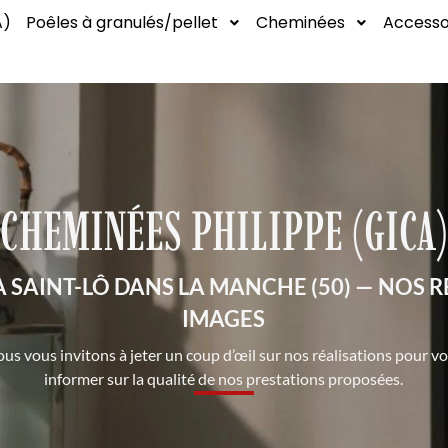
A)
Poêles à granulés/pellet
Cheminées
Accesso
CHEMINÉES PHILIPPE (GICA)
 SAINT-LÔ DANS LA MANCHE (50) — NOS R
IMAGES
us vous invitons à jeter un coup d’œil sur nos réalisations pour v
informer sur la qualité de nos prestations proposées.