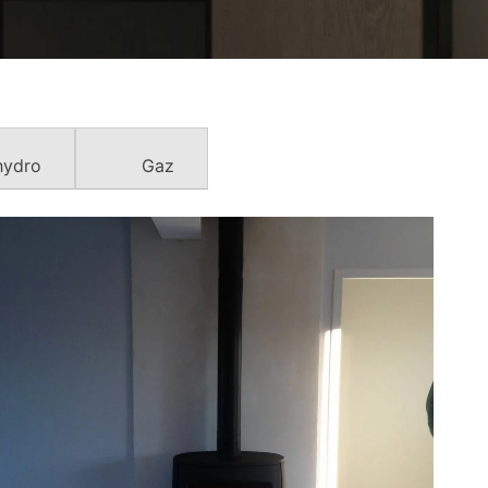
hydro
Gaz