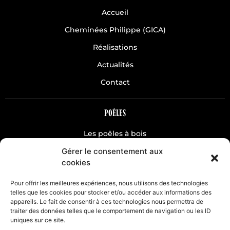
Accueil
Cheminées Philippe (GICA)
Réalisations
Actualités
Contact
POÊLES
Les poêles à bois
Gérer le consentement aux
Les poêles à pellets
cookies
CHEMINÉES
Pour offrir les meilleures expériences, nous utilisons des technologies
telles que les cookies pour stocker et/ou accéder aux informations des
appareils. Le fait de consentir à ces technologies nous permettra de
Classique
traiter des données telles que le comportement de navigation ou les ID
Hydro
uniques sur ce site.