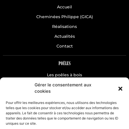
Accueil
Cheminées Philippe (GICA)
Réalisations
Actualités
Contact
POÊLES
Les poêles à bois
Gérer le consentement aux
Les poêles à pellets
cookies
CHEMINÉES
Pour offrir les meilleures expériences, nous utilisons des technologies
telles que les cookies pour stocker et/ou accéder aux informations des
appareils. Le fait de consentir à ces technologies nous permettra de
Classique
traiter des données telles que le comportement de navigation ou les ID
Hydro
uniques sur ce site.