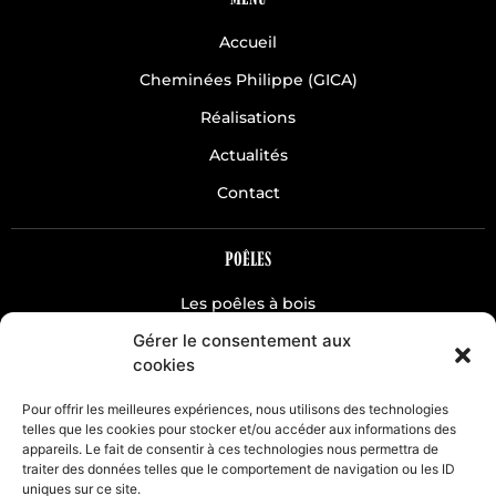
Accueil
Cheminées Philippe (GICA)
Réalisations
Actualités
Contact
POÊLES
Les poêles à bois
Gérer le consentement aux
Les poêles à pellets
cookies
CHEMINÉES
Pour offrir les meilleures expériences, nous utilisons des technologies
telles que les cookies pour stocker et/ou accéder aux informations des
appareils. Le fait de consentir à ces technologies nous permettra de
Classique
traiter des données telles que le comportement de navigation ou les ID
Hydro
uniques sur ce site.