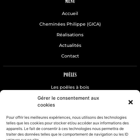
MENU
Accueil
Cheminées Philippe (GICA)
Réalisations
Actualités
Contact
POÊLES
Les poêles à bois
Gérer le consentement aux
Les poêles à pellets
cookies
CHEMINÉES
Pour offrir les meilleures expériences, nous utilisons des technologies
telles que les cookies pour stocker et/ou accéder aux informations des
appareils. Le fait de consentir à ces technologies nous permettra de
Classique
traiter des données telles que le comportement de navigation ou les ID
Hydro
uniques sur ce site.