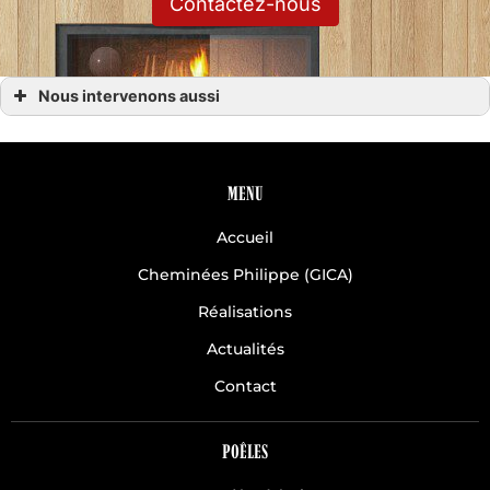
Contactez-nous
Nous intervenons aussi
Cheminees
Cheminees à Avranches
Cheminees à Villedieu les Poêles
Cheminees à Agneaux
Cheminees à Coutances dans la Manche (50)
MENU
Cheminees en Normandie
Cheminees Saint-Lô
Accueil
Cheminees Granville (50)
Cheminées Philippe (GICA)
Réalisations
Actualités
Contact
POÊLES