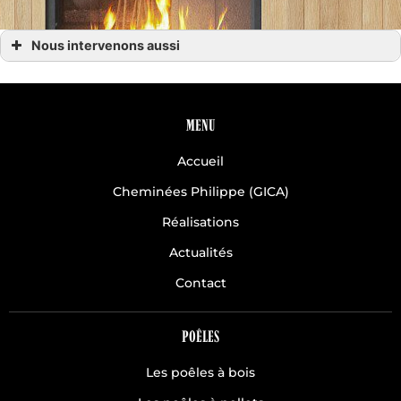
Nous intervenons aussi
inserts
Les inserts Avranches
Les inserts Coutances
Les inserts Normandie
Les inserts Saint-Lô 50
MENU
Inserts à Avranches
Inserts à Villedieu les Poêles
Accueil
Inserts à Agneaux
Inserts à Coutances dans la Manche (50)
Inserts en Normandie
Cheminées Philippe (GICA)
Inserts Saint-Lô, Granville (50)
Inserts Saint-Lô, Granville (50)
Réalisations
Actualités
Contact
POÊLES
Les poêles à bois