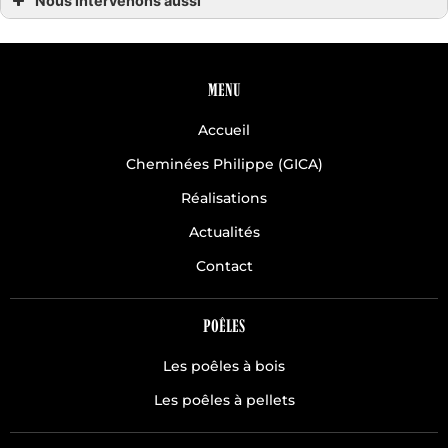
Nous intervenons aussi
Poêle hydro
Poêle hydro Avranches
Poêle hydro Coutances
Poêle hydro Granville
Poêle hydro la Manche 50
MENU
Poêle hydro Normandie
Poêle hydro Saint-Lô
Accueil
Poêle hydro Villedieu les Poêles
Poêle hydro Villedieu Agneaux
Cheminées Philippe (GICA)
Réalisations
Actualités
Contact
POÊLES
Les poêles à bois
Les poêles à pellets