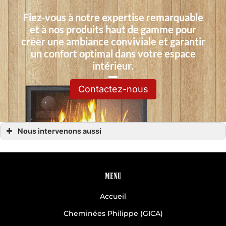
Fiez-vous à notre expertise remarquable
et à nos produits haut de gamme pour
créer une ambiance conviviale et garantir
un confort optimal dans votre espace
intérieur.
Contactez-nous
Nous intervenons aussi
Poêles à grannulés
Poêles à grannulés Avranches
Poêles à grannulés Coutances
Poêles à grannulés Normandie
Poêles à grannulés Saint-Lô 50
MENU
Accueil
Cheminées Philippe (GICA)