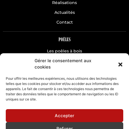
Réalisations
Actualités
Contact
POÊLES
Les poêles à bois
Gérer le consentement aux
Les poêles à pellets
cookies
CHEMINÉES
Pour offrir les meilleures expériences, nous utilisons des technologies
telles que les cookies pour stocker et/ou accéder aux informations des
appareils. Le fait de consentir à ces technologies nous permettra de
Classique
traiter des données telles que le comportement de navigation ou les ID
Hydro
uniques sur ce site.
Gaz
Accepter
Refuser