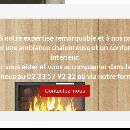
à notre expertise remarquable et à nos p
er une ambiance chaleureuse et un confor
intérieur.
 vous aider et vous accompagner dans la 
-nous au 02 33 57 92 22 ou via notre form
Contactez-nous