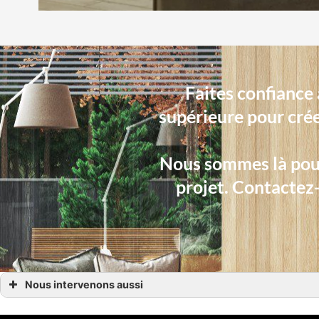
Faites confiance 
supérieure pour cré
Nous sommes là pour
projet. Contactez
Nous intervenons aussi
Poêles mixtes
Poêles mixtes Avranches