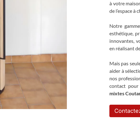
à votre maison
de l’espace à c
Notre gamm
esthétique, p
innovantes, vo
en réalisant d
Mais pas seul
aider à sélect
nos professio
contact pour
mixtes Couta
Contacte