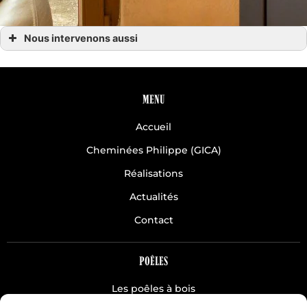
Nous intervenons aussi
Chauffage hydro
Chauffage hydro Avranches
Chauffage hydro Coutances
Chauffage hydro Granville
Chauffage hydro la Manche 50
MENU
Chauffage hydro Normandie
Chauffage hydro Saint-Lô
Accueil
Chauffage hydro Villedieu les Poêles
Chauffage hydro Villedieu Agneaux
Cheminées Philippe (GICA)
Réalisations
Actualités
Contact
POÊLES
Les poêles à bois