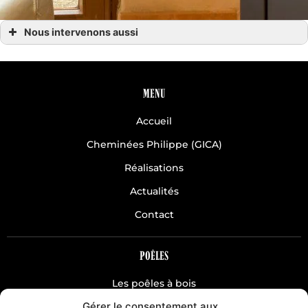
Nous intervenons aussi
Chauffage hydro
Chauffage hydro Avranches
Chauffage hydro Coutances
Chauffage hydro Granville
Chauffage hydro la Manche 50
MENU
Chauffage hydro Normandie
Chauffage hydro Saint-Lô
Accueil
Chauffage hydro Villedieu les Poêles
Chauffage hydro Villedieu Agneaux
Cheminées Philippe (GICA)
Réalisations
Actualités
Contact
POÊLES
Les poêles à bois
Gérer le consentement aux
Les poêles à pellets