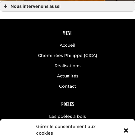
Nous intervenons aussi
Chauffage hydro
Chauffage hydro Avranches
Chauffage hydro Coutances
Chauffage hydro Granville
Chauffage hydro la Manche 50
MENU
Chauffage hydro Normandie
Chauffage hydro Saint-Lô
Accueil
Chauffage hydro Villedieu les Poêles
Chauffage hydro Villedieu Agneaux
Cheminées Philippe (GICA)
Réalisations
Actualités
Contact
POÊLES
Les poêles à bois
Gérer le consentement aux
Les poêles à pellets
cookies